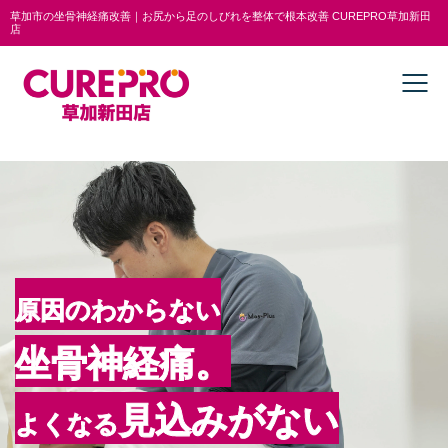
草加市の坐骨神経痛改善｜お尻から足のしびれを整体で根本改善 CUREPRO草加新田
店
原因のわからない
坐骨神経痛。
見込みがない
よくなる