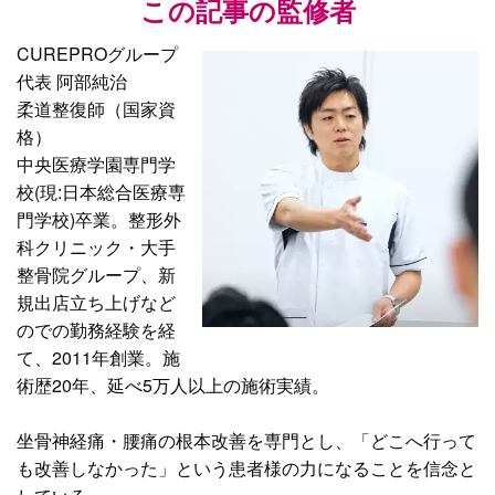
この記事の監修者
CUREPROグループ
代表 阿部純治
柔道整復師（国家資
格）
中央医療学園専門学
校(現:日本総合医療専
門学校)卒業。整形外
科クリニック・大手
整骨院グループ、新
規出店立ち上げなど
のでの勤務経験を経
て、2011年創業。施
術歴20年、延べ5万人以上の施術実績。
坐骨神経痛・腰痛の根本改善を専門とし、「どこへ行って
も改善しなかった」という患者様の力になることを信念と