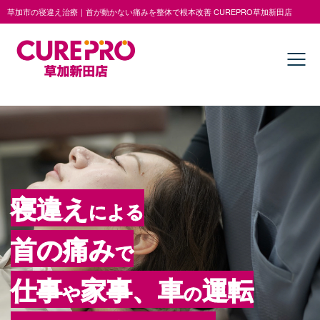
草加市の寝違え治療｜首が動かない痛みを整体で根本改善 CUREPRO草加新田店
寝違え
による
首の痛み
で
仕事
家事、車
運転
や
の