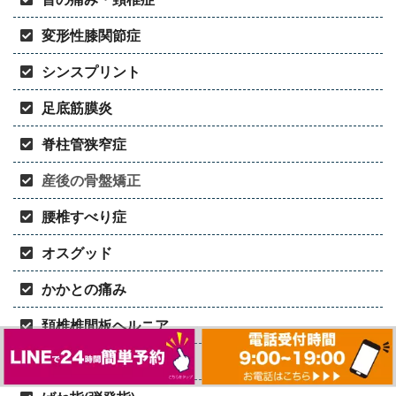
変形性膝関節症
シンスプリント
足底筋膜炎
脊柱管狭窄症
産後の骨盤矯正
腰椎すべり症
オスグッド
かかとの痛み
頚椎椎間板ヘルニア
テニス肘(外側上顆炎)