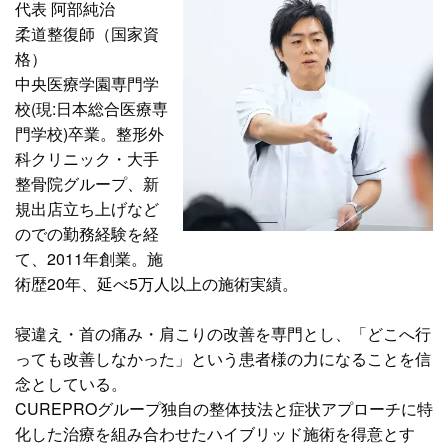
代表 阿部純治
柔道整復師（国家資
格）
中央医療学園専門学
校(現:日本総合医療専
門学校)卒業。整形外
科クリニック・大手
整骨院グループ、新
規出店立ち上げなど
のでの勤務経験を経
て、2011年創業。施
術歴20年、延べ5万人以上の施術実績。
寝違え・首の痛み・肩こりの改善を専門とし、「どこへ行
っても改善しなかった」という患者様の力になることを信
念としている。
CUREPROグループ独自の整体技法と症状アプローチに特
化した治療を組み合わせたハイブリッド施術を得意とす